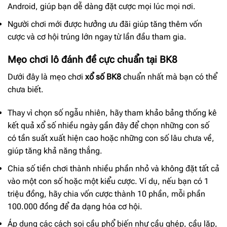
Android, giúp bạn dễ dàng đặt cược mọi lúc mọi nơi.
Người chơi mới được hưởng ưu đãi giúp tăng thêm vốn
cược và cơ hội trúng lớn ngay từ lần đầu tham gia.
Mẹo chơi lô đánh đề cực chuẩn tại BK8
Dưới đây là mẹo chơi
xổ số BK8
chuẩn nhất mà bạn có thể
chưa biết.
Thay vì chọn số ngẫu nhiên, hãy tham khảo bảng thống kê
kết quả xổ số nhiều ngày gần đây để chọn những con số
có tần suất xuất hiện cao hoặc những con số lâu chưa về,
giúp tăng khả năng thắng.
Chia số tiền chơi thành nhiều phần nhỏ và không đặt tất cả
vào một con số hoặc một kiểu cược. Ví dụ, nếu bạn có 1
triệu đồng, hãy chia vốn cược thành 10 phần, mỗi phần
100.000 đồng để đa dạng hóa cơ hội.
Áp dụng các cách soi cầu phổ biến như cầu ghép, cầu lặp,