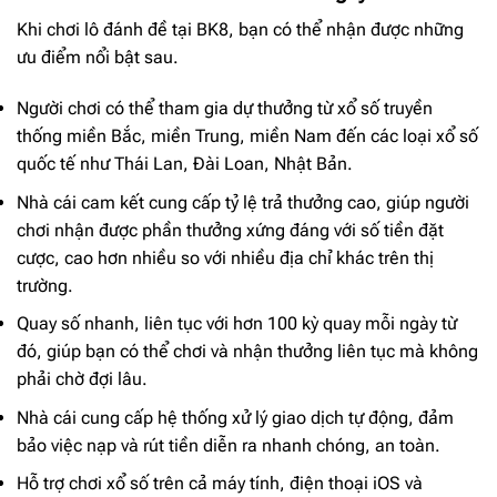
Khi chơi lô đánh đề tại BK8, bạn có thể nhận được những
ưu điểm nổi bật sau.
Người chơi có thể tham gia dự thưởng từ xổ số truyền
thống miền Bắc, miền Trung, miền Nam đến các loại xổ số
quốc tế như Thái Lan, Đài Loan, Nhật Bản.
Nhà cái cam kết cung cấp tỷ lệ trả thưởng cao, giúp người
chơi nhận được phần thưởng xứng đáng với số tiền đặt
cược, cao hơn nhiều so với nhiều địa chỉ khác trên thị
trường.
Quay số nhanh, liên tục với hơn 100 kỳ quay mỗi ngày từ
đó, giúp bạn có thể chơi và nhận thưởng liên tục mà không
phải chờ đợi lâu.
Nhà cái cung cấp hệ thống xử lý giao dịch tự động, đảm
bảo việc nạp và rút tiền diễn ra nhanh chóng, an toàn.
Hỗ trợ chơi xổ số trên cả máy tính, điện thoại iOS và