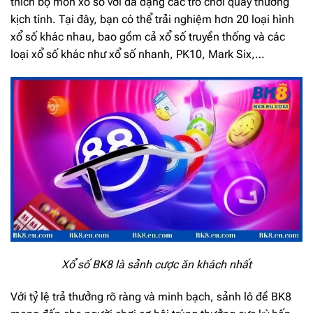
thích bộ môn xổ số với đa dạng các trò chơi quay thưởng
kịch tính. Tại đây, bạn có thể trải nghiệm hơn 20 loại hình
xổ số khác nhau, bao gồm cả xổ số truyền thống và các
loại xổ số khác như xổ số nhanh, PK10, Mark Six,…
Xổ số BK8 là sảnh cược ăn khách nhất
Với tỷ lệ trả thưởng rõ ràng và minh bạch, sảnh lô đề BK8