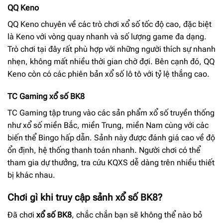
QQ Keno
QQ Keno chuyên về các trò chơi xổ số tốc độ cao, đặc biệt
là Keno với vòng quay nhanh và số lượng game đa dạng.
Trò chơi tại đây rất phù hợp với những người thích sự nhanh
nhẹn, không mất nhiều thời gian chờ đợi. Bên cạnh đó, QQ
Keno còn có các phiên bản xổ số lô tô với tỷ lệ thắng cao.
TC Gaming xổ số BK8
TC Gaming tập trung vào các sản phẩm xổ số truyền thống
như xổ số miền Bắc, miền Trung, miền Nam cùng với các
biến thể Bingo hấp dẫn. Sảnh này được đánh giá cao về độ
ổn định, hệ thống thanh toán nhanh. Người chơi có thể
tham gia dự thưởng, tra cứu KQXS dễ dàng trên nhiều thiết
bị khác nhau.
Chơi gì khi truy cập sảnh xổ số BK8?
Đã chơi
xổ số BK8
, chắc chắn bạn sẽ không thể nào bỏ