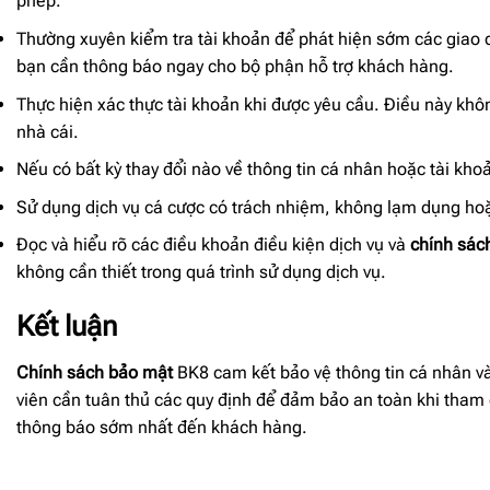
phép.
Thường xuyên kiểm tra tài khoản để phát hiện sớm các giao 
bạn cần thông báo ngay cho bộ phận hỗ trợ khách hàng.
Thực hiện xác thực tài khoản khi được yêu cầu. Điều này khô
nhà cái.
Nếu có bất kỳ thay đổi nào về thông tin cá nhân hoặc tài kho
Sử dụng dịch vụ cá cược có trách nhiệm, không lạm dụng hoặ
Đọc và hiểu rõ các điều khoản điều kiện dịch vụ và
chính sác
không cần thiết trong quá trình sử dụng dịch vụ.
Kết luận
Chính sách bảo mật
BK8 cam kết bảo vệ thông tin cá nhân và 
viên cần tuân thủ các quy định để đảm bảo an toàn khi tham g
thông báo sớm nhất đến khách hàng.