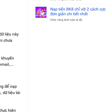
tiền
Kẹo
Rút
từ
Ngọt
tiền
Nạp tiền BK8 chỉ với 2 cách cực
game
BK8
slot
đơn giản chi tiết nhất
nhanh
đấu
Chức năng bình luận bị tắt
ở
về
trường
Nạp
tài
La
tiền
khoản
Mã
BK8
ngân
dữ liệu này
chỉ
hàng
hi chưa
với
–
2
nhận
cách
thưởng
cực
ngay
h khuyến
đơn
giản
 email,…
chi
tiết
nhất
ụng để nạp
 dữ liệu tài
thực hiện