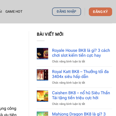
ĐĂNG NHẬP
I
GAME HOT
ĐĂNG KÝ
BÀI VIẾT MỚI
Royale House BK8 là gì? 3 cách
chơi slot kiếm tiền cực hay
Chức năng bình luận bị tắt
ở
Royale
House
Royal Katt BK8 – Thưởng tối đa
BK8
3404x siêu hấp dẫn
là
Chức năng bình luận bị tắt
ở
gì?
Royal
3
Katt
Caishen BK8 – nổ hũ Siêu Thần
cách
BK8
chơi
Tài tặng tiền triệu cực hời
–
slot
Chức năng bình luận bị tắt
ở
Thưởng
kiếm
dụng công
Caishen
tối
tiền
BK8
Mahjong Dragon BK8 là gì? 3
đa
là ưu tiên
cực