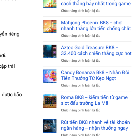
–
3404x
cách thắng hay nhất trong game
hay
nổ
siêu
Chức năng bình luận bị tắt
ở
hũ
hấp
Mahjong
Siêu
dẫn
Dragon
Mahjong Phoenix BK8 – chơi
Thần
BK8
Tài
nhanh thắng lớn tiền chồng chất
là
tặng
uyền riêng
Chức năng bình luận bị tắt
ở
gì?
tiền
Mahjong
3
triệu
Phoenix
Aztec Gold Treasure BK8 –
cách
cực
BK8
thắng
32.400 cách chiến thắng cực hot
hời
ơi.
–
hay
Chức năng bình luận bị tắt
ở
chơi
nhất
ập trái
Aztec
nhanh
trong
Gold
Candy Bonanza Bk8 – Nhân Đôi
thắng
game
Treasure
lớn
Tiền Thưởng Từ Kẹo Ngọt
BK8
tiền
Chức năng bình luận bị tắt
ở
–
chồng
Candy
32.400
chất
i được bảo
Bonanza
Roma BK8 – kiếm tiền từ game
cách
Bk8
chiến
slot đấu trường La Mã
–
thắng
Chức năng bình luận bị tắt
ở
Nhân
cực
Roma
Đôi
hot
BK8
Rút tiền BK8 nhanh về tài khoản
Tiền
–
Thưởng
ngân hàng – nhận thưởng ngay
kiếm
Từ
Chức năng bình luận bị tắt
ở