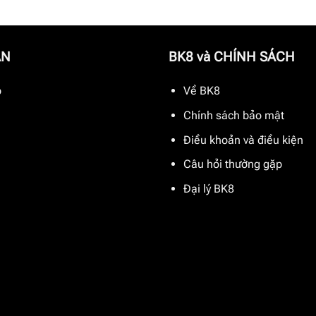
ẪN
BK8 và CHÍNH SÁCH
p
Về BK8
Chính sách bảo mật
Điều khoản và điều kiện
Câu hỏi thường gặp
Đại lý BK8