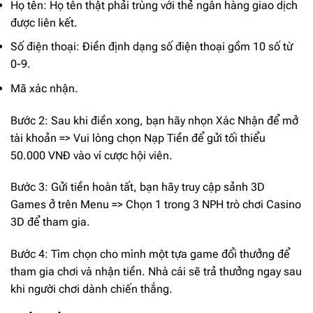
Họ tên: Họ tên thật phải trùng với thẻ ngân hàng giao dịch
được liên kết.
Số điện thoại: Điền định dạng số điện thoại gồm 10 số từ
0-9.
Mã xác nhận.
Bước 2: Sau khi điền xong, bạn hãy nhọn Xác Nhận để mở
tài khoản => Vui lòng chọn Nạp Tiền để gửi tối thiểu
50.000 VNĐ vào ví cược hội viên.
Bước 3: Gửi tiền hoàn tất, bạn hãy truy cập sảnh 3D
Games
ở trên Menu => Chọn 1 trong 3 NPH trò chơi Casino
3D để tham gia.
Bước 4: Tìm chọn cho mình một tựa game đổi thưởng để
tham gia chơi và nhận tiền. Nhà cái sẽ trả thưởng ngay sau
khi người chơi dành chiến thắng.