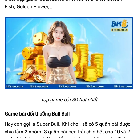
Fish, Golden Flower,…
Top game bài 3D hot nhất
Game bài đổi thưởng Bull Bull
Hay còn gọi là Super Bull. Khi chơi, sẽ có 5 quân bài được
chia làm 2 nhóm: 3 quân bài bên trái chia hết cho 10 và 2