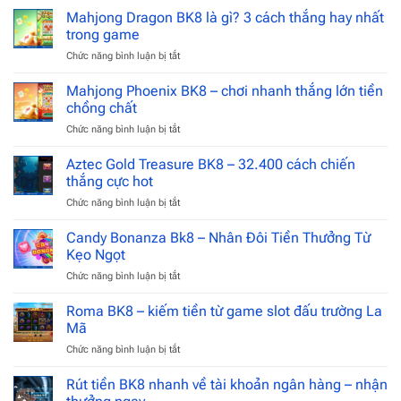
tối
tiền
BK8
Mahjong Dragon BK8 là gì? 3 cách thắng hay nhất
đa
cực
–
3404x
trong game
hay
nổ
siêu
Chức năng bình luận bị tắt
ở
hũ
hấp
Mahjong
Siêu
dẫn
Dragon
Mahjong Phoenix BK8 – chơi nhanh thắng lớn tiền
Thần
BK8
Tài
chồng chất
là
tặng
Chức năng bình luận bị tắt
ở
gì?
tiền
Mahjong
3
triệu
Phoenix
Aztec Gold Treasure BK8 – 32.400 cách chiến
cách
cực
BK8
thắng
thắng cực hot
hời
–
hay
Chức năng bình luận bị tắt
ở
chơi
nhất
Aztec
nhanh
trong
Gold
Candy Bonanza Bk8 – Nhân Đôi Tiền Thưởng Từ
thắng
game
Treasure
lớn
Kẹo Ngọt
BK8
tiền
Chức năng bình luận bị tắt
ở
–
chồng
Candy
32.400
chất
Bonanza
Roma BK8 – kiếm tiền từ game slot đấu trường La
cách
Bk8
chiến
Mã
–
thắng
Chức năng bình luận bị tắt
ở
Nhân
cực
Roma
Đôi
hot
BK8
Rút tiền BK8 nhanh về tài khoản ngân hàng – nhận
Tiền
–
Thưởng