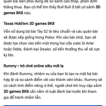
quân bài bên phải dùng để so sánh cao thấp, phân định
thắng thua. Bạn có thể tìm thấy Bull Bull ở bất cứ sảnh
3D
games BK8
nào.
Texas Hold’em 3D games BK8
Vẫn sử dụng bộ bài Tây 52 lá tiêu chuẩn và các quân bài
sẽ được xếp giống trong Poker. Khi vào bài chơi, bạn sẽ
được lựa chọn vào tiền một trong hai cửa cược là Ante
hoặc Odds. Đánh bại Dealer, số tiền thưởng thu về sẽ cực
kỳ lớn.
Rummy – trò chơi online siêu mới lạ
Khi đánh Rummy, nhiệm vụ của bạn là tạo ra một bộ bài
hợp lệ và so sánh điểm với các thành viên khác. Rummy sẽ
có cách tính điểm riêng vì thế, người chơi khi truy cập sảnh
3D games BK8
cần nắm rõ luật đánh bài trước khi tham
gia để tránh nhầm lẫn.