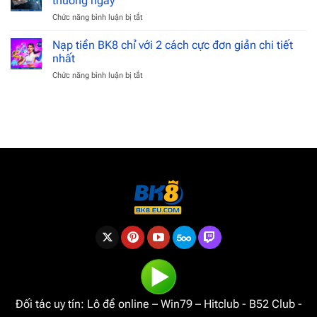
thưởng ngay
kiếm
Từ
Chức năng bình luận bị tắt
ở
tiền
Kẹo
Rút
từ
Ngọt
tiền
Nạp tiền BK8 chỉ với 2 cách cực đơn giản chi tiết
game
BK8
slot
nhất
nhanh
đấu
Chức năng bình luận bị tắt
ở
về
trường
Nạp
tài
La
tiền
khoản
Mã
BK8
ngân
chỉ
hàng
với
–
2
nhận
cách
thưởng
cực
ngay
đơn
giản
chi
tiết
nhất
Đối tác uy tín:
Lô đề online
–
Win79
–
Hitclub
-
B52 Club
-